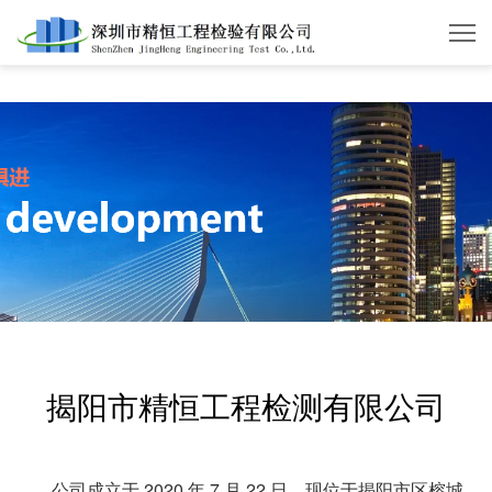
开云体育
揭阳市精恒工程检测有限公司
公司成立于 2020 年 7 月 22 日，现位于揭阳市区榕城