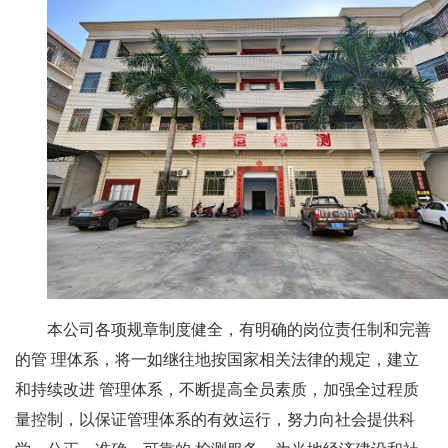
本公司各项规章制度健全，有明确的岗位责任制和完善
的管 理体系，将一如继往地按国家相关法律的规定，建立
和持续改进 管理体系，不断提高全员素质，加强全过程质
量控制，以保证管理体系的有效运行，努力向社会提供科