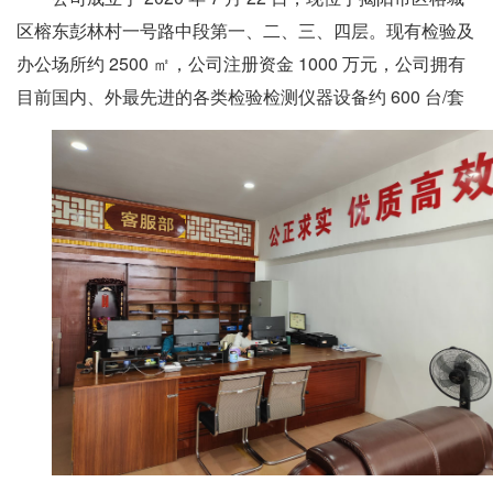
区榕东彭林村一号路中段第一、二、三、四层。现有检验及
办公场所约 2500 ㎡，公司注册资金 1000 万元，公司拥有
目前国内、外最先进的各类检验检测仪器设备约 600 台/套