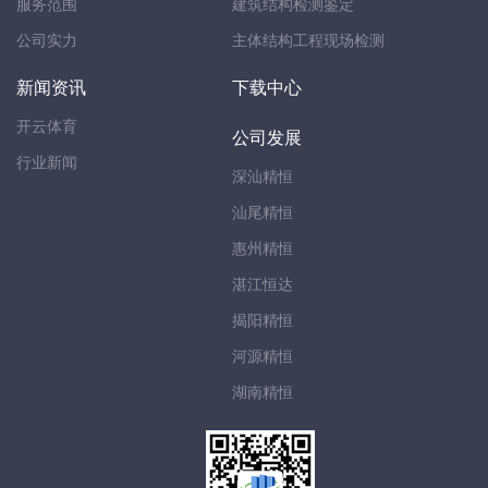
服务范围
建筑结构检测鉴定
公司实力
主体结构工程现场检测
新闻资讯
下载中心
开云体育
公司发展
行业新闻
深汕精恒
汕尾精恒
惠州精恒
湛江恒达
揭阳精恒
河源精恒
湖南精恒