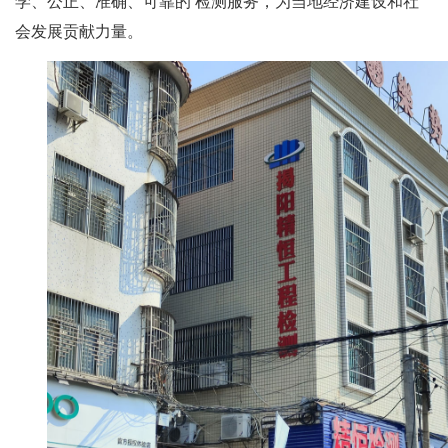
学、公正、准确、可靠的 检测服务，为当地经济建设和社
会发展贡献力量。