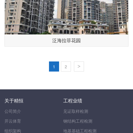
泛海拉菲花园
1
2
>
关于精恒
工程业绩
公司简介
见证取样检测
开云体育
钢结构工程检测
组织架构
地基基础工程检测