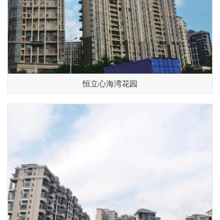
恒立心海湾花园