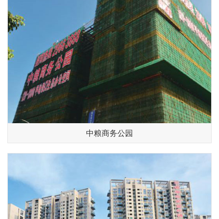
中粮商务公园