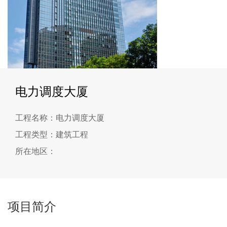
电力调度大厦
工程名称：电力调度大厦
工程类型：建筑工程
所在地区：
项目简介